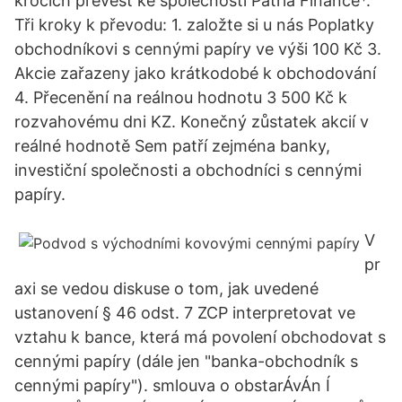
krocích převést ke společnosti Patria Finance*.
Tři kroky k převodu: 1. založte si u nás Poplatky
obchodníkovi s cennými papíry ve výši 100 Kč 3.
Akcie zařazeny jako krátkodobé k obchodování
4. Přecenění na reálnou hodnotu 3 500 Kč k
rozvahovému dni KZ. Konečný zůstatek akcií v
reálné hodnotě Sem patří zejména banky,
investiční společnosti a obchodníci s cennými
papíry.
V
pr
axi se vedou diskuse o tom, jak uvedené
ustanovení § 46 odst. 7 ZCP interpretovat ve
vztahu k bance, která má povolení obchodovat s
cennými papíry (dále jen "banka-obchodník s
cennými papíry"). smlouva o obstarÁvÁn Í