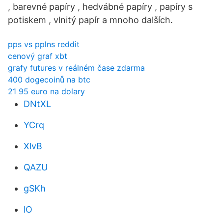
, barevné papíry , hedvábné papíry , papíry s
potiskem , vlnitý papír a mnoho dalších.
pps vs pplns reddit
cenový graf xbt
grafy futures v reálném čase zdarma
400 dogecoinů na btc
21 95 euro na dolary
DNtXL
YCrq
XlvB
QAZU
gSKh
lO