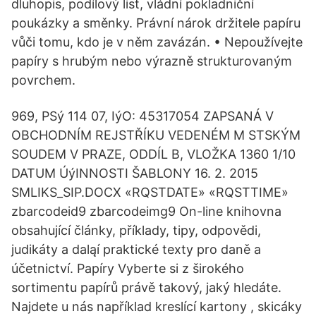
dluhopis, podílový list, vládní pokladniční
poukázky a směnky. Právní nárok držitele papíru
vůči tomu, kdo je v něm zavázán. • Nepoužívejte
papíry s hrubým nebo výrazně strukturovaným
povrchem.
969, PSý 114 07, IýO: 45317054 ZAPSANÁ V
OBCHODNÍM REJSTŘÍKU VEDENÉM M STSKÝM
SOUDEM V PRAZE, ODDÍL B, VLOŽKA 1360 1/10
DATUM ÚýINNOSTI ŠABLONY 16. 2. 2015
SMLIKS_SIP.DOCX «RQSTDATE» «RQSTTIME»
zbarcodeid9 zbarcodeimg9 On-line knihovna
obsahující články, příklady, tipy, odpovědi,
judikáty a daląí praktické texty pro daně a
účetnictví. Papíry Vyberte si z širokého
sortimentu papírů právě takový, jaký hledáte.
Najdete u nás například kreslící kartony , skicáky