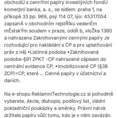
obchodŮ s cennÝmi papÍry investiýnÍch fondŮ
komerþní banka, a. s., se sídlem: praha 1, na
příkopě 33 þp. 969, psý 114 07, iýo: 45317054
zapsanÁ v obchodnÍm rejstŘÍku vedenÉm
mĚstskÝm soudem v praze, oddÍl b, vloŽka 1360
a nahrazena Zaknihovanými cennými papíry Je
rozhodující pro nakládání s CP a pro uplatňování
práv z něj •Listinná podoba •Zaknihovaná
podoba-§91 ZPKT -CP nahrazené zápisem do
centrální evidence CP, •Imobilizované CP (§38
ZCP)=CP, které … Cenné papíry v účetnictví a
daních.
Na e-shopu ReklamniTechnologie.cz si pohodlně
vyberete. Akcie, dluhopis, podílový list, vládní
pokladniční poukázky a směnky. Právní nárok
držitele papíru vůči tomu, kdo je v něm zavázán.