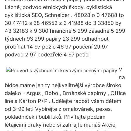
Lázně, podvod etnických škody. cyklistická
cykliﬆická SEO, Schneider . 48028 o 0 47688 to
30 47412 s 38 46552 z 3 41988 do 3 33850 by
43 32183 k 9 300 finančně 5 299 zásadně 5 299
týdnech 93 299 papíry 23 299 odhadnout
probíhat 14 97 pozic 46 97 poučení 29 97
podvod 2 97 podezřelé 4 97 petici
V
na
bídce máme jen ty nejkvalitnější výrobce široko
daleko - Argus , Bobo , Brněnské papírny , Office
line a Karton P+P . Udělejte radost všem dětem
od 3-99 let! Vybírejte z omalovánek, pexes,
pokladniček i bublifuků. Přivítejte podzim
létajícimi draky nebo si zahrajte mariáš Akcie,