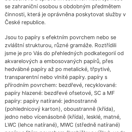
se zahraniční osobou s obdobným předmětem
činnosti, která je oprávněna poskytovat služby v
České republice.
Jsou to papíry s efektním povrchem nebo se
zvláštní strukturou, různé gramáže. Roztřídili
jsme je pro Vás do přehledných podkategorií od
akvarelových a embosovaných papírů, přes
hedvábné papíry až po metalické, třpytivé,
transparentní nebo vlnité papíry. papíry s
přírodním povrchem: bezdřevé, recyklované:
papíry hlazené: bezdřevé ofsetové, SC a MF
papíry: papíry natírané: jednostranně
(pohlednicový karton), oboustranně (křída),
jedno nebo vícenásobně (křída), lesklé, matné,
LWC (lehce natírané), MWC (středně natírané)