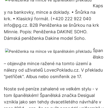
Kaps
y na bankovky, mince a doklady. • Šnůrka na
krk. • Klasický formát. (+420 222 922 040
info@pg.cz. B2B Peněženka se šnůrkou na krk
Minnie. Popis: Peněženka DAKINE SOHO.
Dámská peněženka Dakine model Soho.
Špan
ělsko
– objevujte mince ražené na tomto území a
nálezy od uživatelů LovecPokladu.cz. V překladu
"petříček". Albus nebo osmifenik ze 17.
Noste své peníze zahalené ve velkém stylu - v
tom španělském! Španělská značka Desigual
vznikla jako sen tehdy dvacetiletého návrháře v