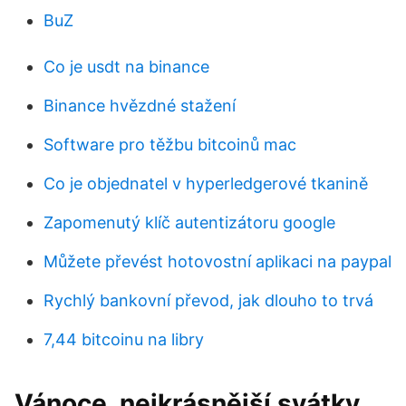
BuZ
Co je usdt na binance
Binance hvězdné stažení
Software pro těžbu bitcoinů mac
Co je objednatel v hyperledgerové tkanině
Zapomenutý klíč autentizátoru google
Můžete převést hotovostní aplikaci na paypal
Rychlý bankovní převod, jak dlouho to trvá
7,44 bitcoinu na libry
Vánoce, nejkrásnější svátky