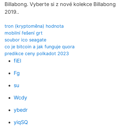
Billabong. Vyberte si z nové kolekce Billabong
2019..
tron (kryptoměna) hodnota
mobilní řešení grt
soubor ico seagate
co je bitcoin a jak funguje quora
predikce ceny polkadot 2023
fiEl
Fg
su
Wcdy
ybedr
yiqSQ