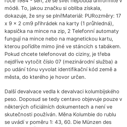
roce 1984 - sen, že se svět nepoddá uniformitě v
módě. To, jakou značku si obliba získala,
dokazuje, že sny se plní!Materiál: PURozměry: 17
x 9 x 2 cm9 přihrádek na karty (1 průhledná),
kapsička na mince na zip, 2 Telefonní automaty
fungují na mince nebo na magnetickou kartu,
kterou pořídíte mimo jiné ve stáncích s tabákem.
Pokud chcete telefonovat do ciziny, je třeba
nejdříve vytočit číslo 07 (mezinárodní služba) a
po udání tónu vyvolat identifikační kód země a
města, do kterého je hovor určen.
Další devalvace vedla k devalvaci kolumbijského
peso. Doposud se tedy centavo objevuje pouze v
některých oficiálních dokumentech a není ve
skutečnosti používán. Měna Kolumbie do rublu
se uvádí v poměru 1: 43, 60. Die Münzen des