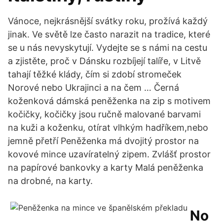
Vánoce, nejkrásnější svátky roku, prožívá každý
jinak. Ve světě lze často narazit na tradice, které
se u nás nevyskytují. Vydejte se s námi na cestu
a zjistěte, proč v Dánsku rozbíjejí talíře, v Litvě
tahají těžké klády, čím si zdobí stromeček
Norové nebo Ukrajinci a na čem … Černá
koženková dámská peněženka na zip s motivem
kočičky, kočičky jsou ručně malované barvami
na kuži a koženku, otírat vlhkým hadříkem,nebo
jemně přetří Peněženka má dvojitý prostor na
kovové mince uzavíratelný zipem. Zvlášť prostor
na papírové bankovky a karty Malá peněženka
na drobné, na karty.
No