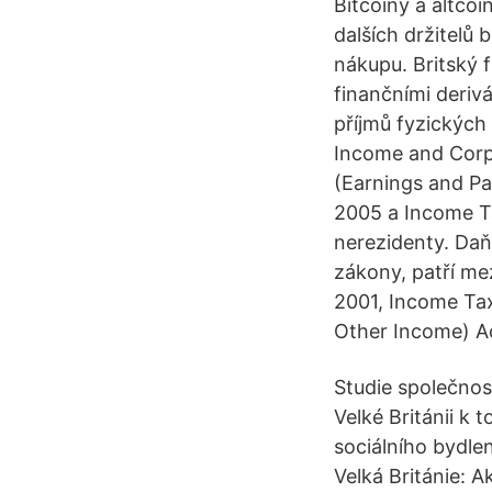
Bitcoiny a altco
dalších držitelů 
nákupu. Britský 
finančními deriv
příjmů fyzických 
Income and Corpo
(Earnings and P
2005 a Income Ta
nerezidenty. Daň 
zákony, patří me
2001, Income Ta
Other Income) A
Studie společnos
Velké Británii k 
sociálního bydle
Velká Británie: A