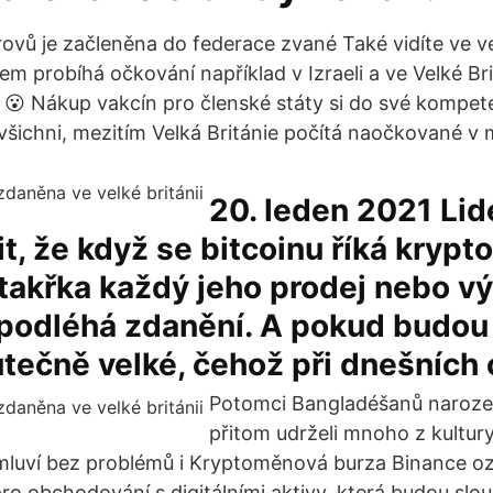
rovů je začleněna do federace zvané Také vidíte ve 
m probíhá očkování například v Izraeli a ve Velké Bri
 😮 Nákup vakcín pro členské státy si do své kompet
všichni, mezitím Velká Británie počítá naočkované v 
20. leden 2021 Lid
t, že když se bitcoinu říká krypt
 takřka každý jeho prodej nebo v
 podléhá zdanění. A pokud budou
tečně velké, čehož při dnešních
Potomci Bangladéšanů narození
přitom udrželi mnoho z kultury
 mluví bez problémů i Kryptoměnová burza Binance o
o obchodování s digitálními aktivy, která budou slou