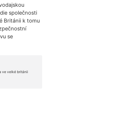
avodajskou
udie společnosti
 Británii k tomu
ezpečnostní
uvu se