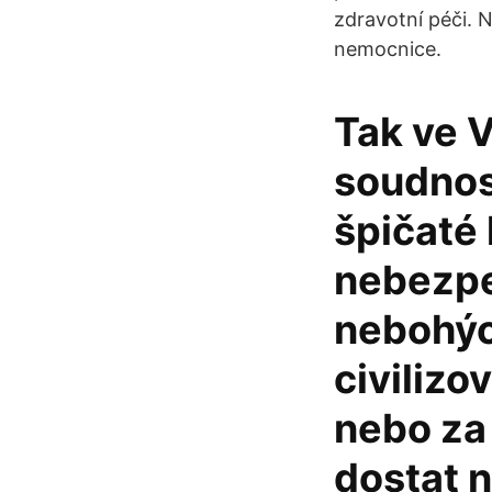
zdravotní péči. N
nemocnice.
Tak ve V
soudnost
špičaté 
nebezpe
nebohých
civilizo
nebo za 
dostat 