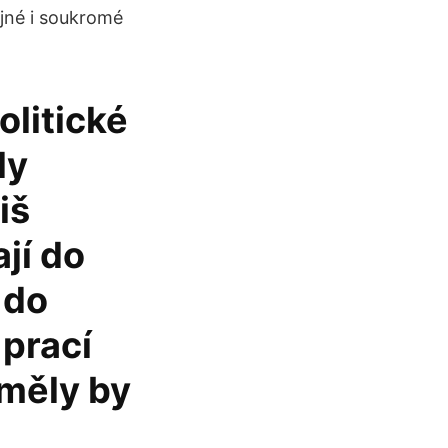
ejné i soukromé
olitické
ly
iš
jí do
 do
 prací
 měly by