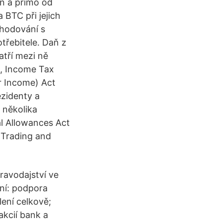
ěn a přímo od
a BTC při jejich
chodování s
třebitele. Daň z
atří mezi ně
1, Income Tax
r Income) Act
ezidenty a
 několika
l Allowances Act
(Trading and
ravodajství ve
ení: podpora
lení celkově;
akcií bank a