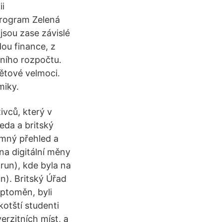
ii
program Zelená
jsou zase závislé
dou finance, z
tního rozpočtu.
větové velmoci.
miky.
ivců, který v
eda a britský
ímný přehled a
na digitální měny
orun), kde byla na
un). Britský Úřad
yptoměn, byli
kotští studenti
erzitních míst, a