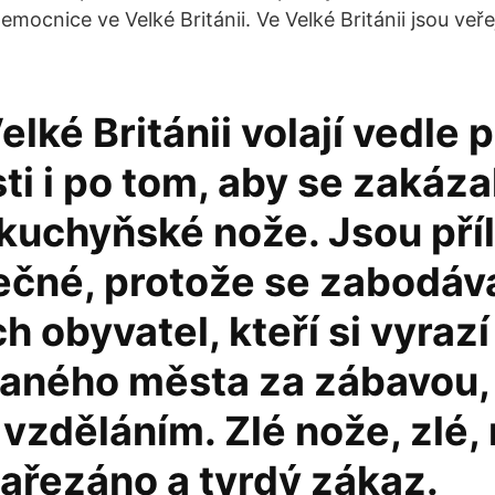
emocnice ve Velké Británii. Ve Velké Británii jsou veř
elké Británii volají vedle p
i i po tom, aby se zakáza
kuchyňské nože. Jsou příl
čné, protože se zabodáva
 obyvatel, kteří si vyrazí
vaného města za zábavou,
vzděláním. Zlé nože, zlé,
nařezáno a tvrdý zákaz.