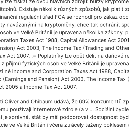
iny lze získat ze dvou hlavních zdrojů: burzy kryptom
bitcoinů. Existuje několik různých způsobů, jak platit z
finanční regulační úřad FCA se rozhodl pro zákaz ob
áty navázanými na kryptoměny, chce tak ochránit spo
osob ve Velké Británii je upravena několika zákony, p
ration Taxes Act 1988, Capital Allowances Act 200
ansion) Act 2003, The Income Tax (Trading and Othe
x Act 2007. .= Poplatníky lze opět dělit na daňové r
z příjmů fyzických osob ve Velké Británii je upravena
zi ně Income and Corporation Taxes Act 1988, Capita
x (Earnings and Pansion) Act 2003, The Income Tax 
ct 2005 a Income Tax Act 2007.
ti Oliver and Ohibaum udává, že 69% konzumentů zp
tomu používají internetové zdroje (a v … Sociální bydl
ní je správná, stát by měl podporovat dostupnost byd
kcie ve Velké Británii včera ztrácely taženy poklesem 