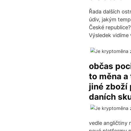
Řada dalších ost
údiv, jakým tempe
České republice?
Výsledek vidíme 
občas poci
to měna a
jiné zboží
daních sku
vedle angličtiny
nové platformy pr