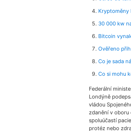
Kryptoměny k
30 000 kw na
Bitcoin vyna
Ověřeno přih
Co je sada ná
Co si mohu k
Federální ministe
Londýně podepsá
vládou Spojeného
zdanění v oboru d
spoluúčastí paci
protéz nebo zdr