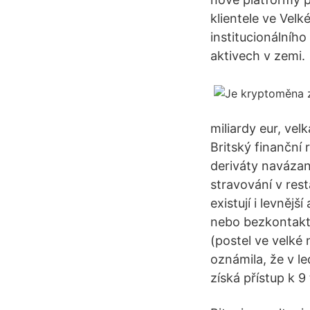
klientele ve Velk
institucionálního
aktivech v zemi.
miliardy eur, vel
Britský finanční
deriváty navázan
stravování v res
existují i levněj
nebo bezkontaktn
(postel ve velké
oznámila, že v l
získá přístup k 9