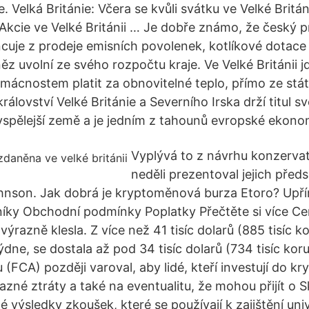
 Velká Británie: Včera se kvůli svátku ve Velké Britán
kcie ve Velké Británii … Je dobře známo, že český 
cuje z prodeje emisních povolenek, kotlíkové dotace 
ěz uvolní ze svého rozpočtu kraje. Ve Velké Británii j
mácnostem platit za obnovitelné teplo, přímo ze stá
rálovství Velké Británie a Severního Irska drží titul s
spělejší země a je jedním z tahounů evropské ekono
Vyplývá to z návrhu konzervat
neděli prezentoval jejich předs
hnson. Jak dobrá je kryptoměnová burza Etoro? Upř
íky Obchodní podmínky Poplatky Přečtěte si více Ce
 výrazně klesla. Z více než 41 tisíc dolarů (885 tisíc k
dne, se dostala až pod 34 tisíc dolarů (734 tisíc kor
u (FCA) později varoval, aby lidé, kteří investují do kr
azné ztráty a také na eventualitu, že mohou přijít o S
 výsledky zkoušek, které se používají k zajištění univ