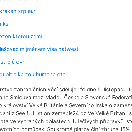
raken xrp eur
 ks
lezen kterou zemí
lašovacím jménem visa natwest
strojů ovr
oupit s kartou humana otc
rstvo zahraničních věcí sděluje, že dne 5. listopadu 1
na Smlouva mezi vládou České a Slovenské Federati
 království Velké Británie a Severního Irska o zamez
aní z See full list on zemepis24.cz Ve Velké Británii
enta ve vybraných oblastech. U léčivých přípravků, 
avotních pomůcek. Soukromé platby činí zhruba 15% 