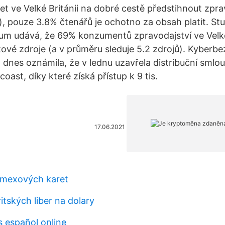
net ve Velké Británii na dobré cestě předstihnout zpr
i), pouze 3.8% čtenářů je ochotno za obsah platit. St
um udává, že 69% konzumentů zpravodajství ve Velké
etové zdroje (a v průměru sleduje 5.2 zdrojů). Kyberb
 dnes oznámila, že v lednu uzavřela distribuční smlo
oast, díky které získá přístup k 9 tis.
17.06.2021
amexových karet
itských liber na dolary
s español online