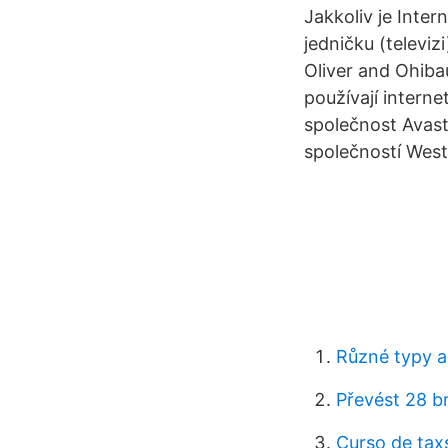
Jakkoliv je Inter
jedničku (televiz
Oliver and Ohiba
používají intern
společnost Avast
společností Westc
Různé typy 
Převést 28 br
Curso de tax