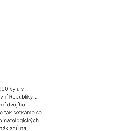
990 byla v
vní Republiky a
ení dvojího
 se tak setkáme se
stomatologických
nákladů na