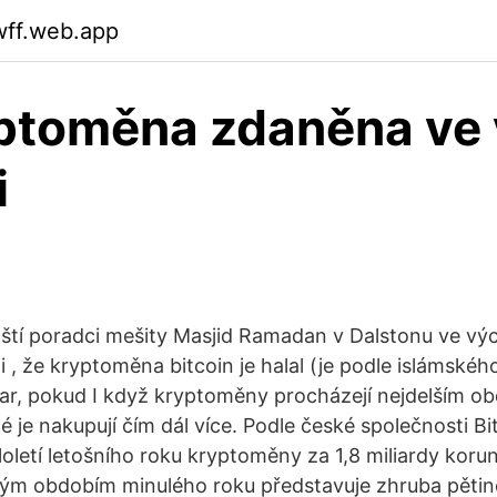
wff.web.app
ptoměna zdaněna ve 
i
tí poradci mešity Masjid Ramadan v Dalstonu ve výc
 , že kryptoměna bitcoin je halal (je podle islámskéh
dar, pokud I když kryptoměny procházejí nejdelším o
lidé je nakupují čím dál více. Podle české společnosti B
oletí letošního roku kryptoměny za 1,8 miliardy koru
ným obdobím minulého roku představuje zhruba pětin