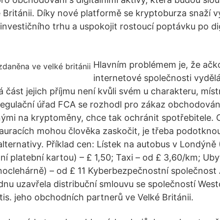
é Británii. Díky nové platformě se kryptoburza snaží v
 investičního trhu a uspokojit rostoucí poptávku po di
Hlavním problémem je, že ačko
internetové společnosti vydělá
ká část jejich příjmu není kvůli svém u charakteru, mí
 regulační úřad FCA se rozhodl pro zákaz obchodování
ými na kryptoměny, chce tak ochránit spotřebitele. 
tauracích mohou člověka zaskočit, je třeba podotknou
ší alternativy. Příklad cen: Lístek na autobus v Londýn
í platební kartou) – £ 1,50; Taxi – od £ 3,60/km; Uby
 noclehárně) – od £ 11 Kyberbezpečnostní společnost
ednu uzavřela distribuční smlouvu se společností West
 tis. jeho obchodních partnerů ve Velké Británii.