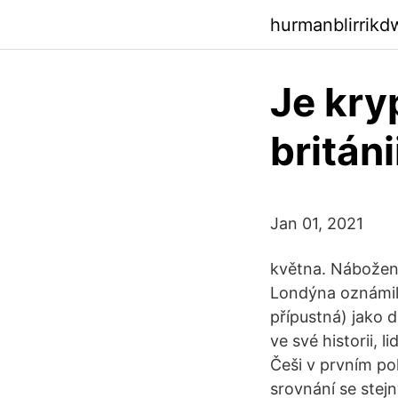
hurmanblirrikd
Je kry
británi
Jan 01, 2021
května. Náboženš
Londýna oznámili
přípustná) jako 
ve své historii, 
Češi v prvním pol
srovnání se stej