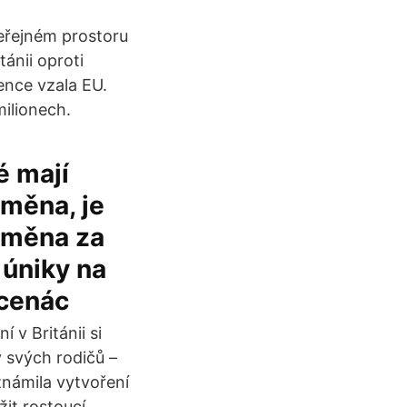
veřejném prostoru
tánii oproti
ence vzala EU.
milionech.
é mají
oměna, je
ýměna za
 úniky na
 cenác
 v Británii si
 svých rodičů –
známila vytvoření
žit rostoucí