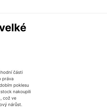
velké
hodní části
o práva
bdobím poklesu
itstock nakoupili
n, což ve
ový nárůst.