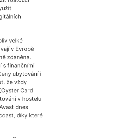
yužít
gitálních
liv velké
vají v Evropě
stně zdaněna.
 s finančními
Ceny ubytování i
t, že vždy
ě (Oyster Card
tování v hostelu
 Avast dnes
coast, díky které