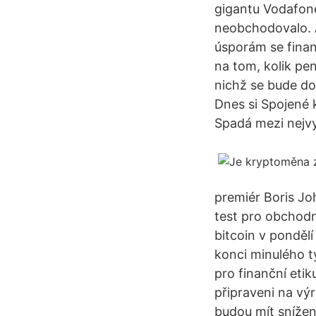
gigantu Vodafone.
neobchodovalo. A
úsporám se finan
na tom, kolik pen
nichž se bude do
Dnes si Spojené k
Spadá mezi nejvy
premiér Boris Jo
test pro obchodn
bitcoin v pondělí
konci minulého tý
pro finanční etik
připraveni na výr
budou mít snížené