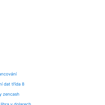
ancování
í dat třída 8
y zencash
 libra v dolarech