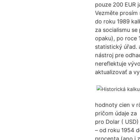
pouze 200 EUR j
Vezměte prosím n
do roku 1989 kal
za socialismu se
opaku), po roce 1
statistický úřad
nástroj pre odha
nereflektuje výv
aktualizovať a vy
hodnoty cien v r
pričom údaje za 
pro Dolar ( USD)
– od roku 1954 d
procenta (ano i 