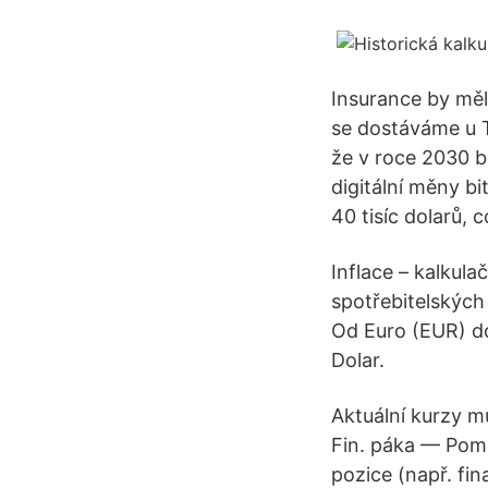
Insurance by měl
se dostáváme u Te
že v roce 2030 b
digitální měny bi
40 tisíc dolarů,
Inflace – kalkula
spotřebitelských 
Od Euro (EUR) do 
Dolar.
Aktuální kurzy mů
Fin. páka — Pom
pozice (např. fi