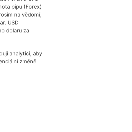
ota pipu (Forex)
prosím na vědomí,
lar. USD
ho dolaru za
ují analytici, aby
enciální změně