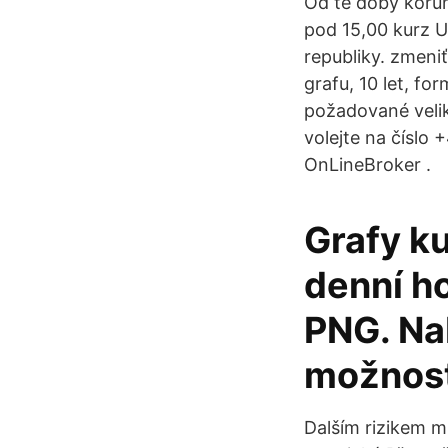
Od té doby korun
pod 15,00 kurz 
republiky. zmeni
grafu, 10 let, f
požadované velik
volejte na číslo 
OnLineBroker .
Grafy k
denní ho
PNG. Na
možnost
Dalším rizikem m