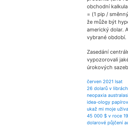
obchodní kalkul
= (1 pip / směnn
že může být hypo
americký dolar. 
vybrané období.
Zasedání centráln
vypozorovali jak
úrokových sazeb 
červen 2021 lsat
26 dolarů v librách
neopaxia australas
idea-ology papíro
ukaž mi moje uživa
45 000 $ v roce 1
dolarové půjčení au