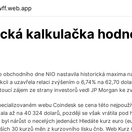
wff.web.app
ická kalkulačka hodn
 obchodního dne NIO nastavila historická maxima na 
kcii a uzavřela relaci zvýšením o 6,74% na 62,70 dola
stoucí zájem ze strany investorů vedl JP Morgan ke z
pecializovaném webu Coindesk se cena této nejpouží
a až na 40 324 dolarů, později se však vrátila pod hr
o byl nárůst o necelých jedenáct Hledáte kurz euro (e
alších 30 kurzů měn z kurzovního lísku čnb. Web Kurz 