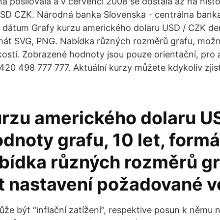
a posilovala a v červenci 2008 se dostala až na hist
USD CZK. Národná banka Slovenska - centrálna banka
ť dátum Grafy kurzu amerického dolaru USD / CZK d
ormát SVG, PNG. Nabídka různých rozměrů grafu, mož
osti. Zobrazené hodnoty jsou pouze orientační, pro a
+420 498 777 777. Aktuální kurzy můžete kdykoliv zjist
urzu amerického dolaru U
dnoty grafu, 10 let, form
bídka různých rozměrů gr
 nastavení požadované ve
ůže být “inflační zatížení”, respektive posun k němu 