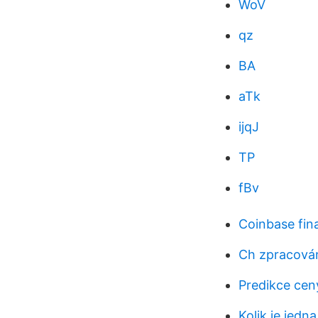
WoV
qz
BA
aTk
ijqJ
TP
fBv
Coinbase fin
Ch zpracován
Predikce cen
Kolik je jedna