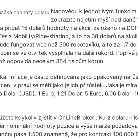
Nápovědu k jednotlivým funkcím 
zobrazíte najetím myší nad dané t
a přidat 15 dolarů hodnoty na akcii, založeno na DCF
sla Mobility/Ride-sharing, a to na 38 dolarů na akcii
ude fungovat více než 500 robotaxíků, a to za 1,7 dol
tcoin se ve čtvrtek vyšplhala na další rekord. Poprvé 
 což odpovídá necelým 854 tisícům korun.
čka. Inflace je často definována jako opakovaný nárůs
cen, v praxi se měří jako jejich přírůstek. Jaká je míra
Dolar (USD). 1 Euro, 1.21 Dolar. 5 Euro, 6.06 Dolar. 1
žete kdykoliv zjistit v OnLineBroker . Kurz dolaru - 
ěr nominální hodnoty pozice a výše marže požadova
nanční páka 1:500 znamená, že pro kontrakt 100,000 