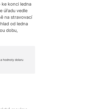
 ke konci ledna
le úřadu vedle
ě na stravovací
chlad od ledna
nou dobu,