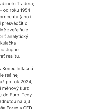
abinetu Tradera;
 – od roku 1954
procenta (ano i
i přesvědčit o
lně zveřejňuje
riť analytický
lkulačka
 postupne
ť realitu.
k Konec Inflačná
ie reálnej
až po rok 2024,
ní měnový kurz
D) do Euro Tedy
hadnutou na 3,3
aše Forex a CFD