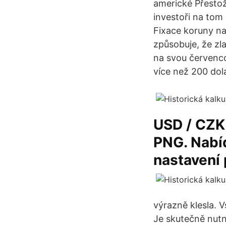
americké Přestož
investoři na tom 
Fixace koruny n
způsobuje, že zl
na svou červenco
více než 200 dol
USD / CZK 
PNG. Nabí
nastavení 
výrazně klesla. 
Je skutečně nutn