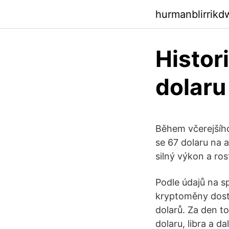
hurmanblirrikd
Histor
dolaru
Během včerejšího
se 67 dolaru na a
silný výkon a ro
Podle údajů na s
kryptoměny dostal
dolarů. Za den t
dolaru, libra a d