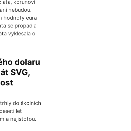
lata, korunoví
 ani nebudou.
m hodnoty eura
ata se propadla
ta vyklesala o
ého dolaru
mát SVG,
nost
rhly do školních
eseti let
m a nejistotou.