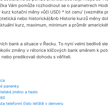
ačka Vám pomůže rozhodnout se o parametrech Hodn
ý kurz kotační měny vůči USD) * lot cenu' (vezměte 
tetická nebo historická)&nb Historie kurzů měny do
Aktuální kurz, maximum, minimum a průměr americké
ích bank a situace v Řecku. To nyní velmi bedlivě sled
ékoliv změny v rétorice klíčových bank směrem k pot
nebo predikovali dohodu s věřiteli.
ica
vé panenky
telské jméno a heslo
960
ta telefonní číslo letiště v denveru