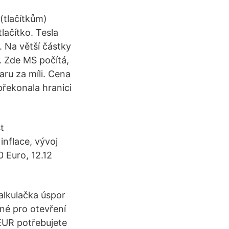
(tlačítkům)
lačítko. Tesla
. Na větší částky
. Zde MS počítá,
aru za míli. Cena
překonala hranici
t
 inflace, vývoj
0 Euro, 12.12
kalkulačka úspor
né pro otevření
EUR potřebujete