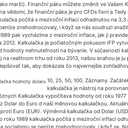
ako marži). Finanční páku můžete změnit ve Vašem K
a vědomí, že finanční páka je pro CFDs fixní a Tedy
kulačka počítá s meziroční inflací odhadnutou na 3,3 
 peníze znehodnocovaly, i když se nás soudruzi snažil
989 pak vycházíme z meziroční inflace, jak ji pravide
. a 2012. Kalkulačka je počiatočným pokusom IFP vytvo
d hodnoty nehnuteľností na bývanie. V súčasnosti ka
oj na realitnom trhu od roku 2013, našou snahou je ju
lepšovať tak, aby dokázala čo najvernejšie zohľadňova
10, 25, 50, 100. Záznamy. Začáte
kalkulačka je nástroj na porovnan
ôznych Kalkulačka vypočítava hodnoty od roku 1977 
z Dolar do Euro d naší měnovou kalkulačkou. Aktuál
 proti Euro (EUR). Výměnná kalkulačka od Dolar (US
o roku 1989 kalkulačka počítá s meziroční inflací od
za socialismu se peníze znehodnocovaly, i když se N