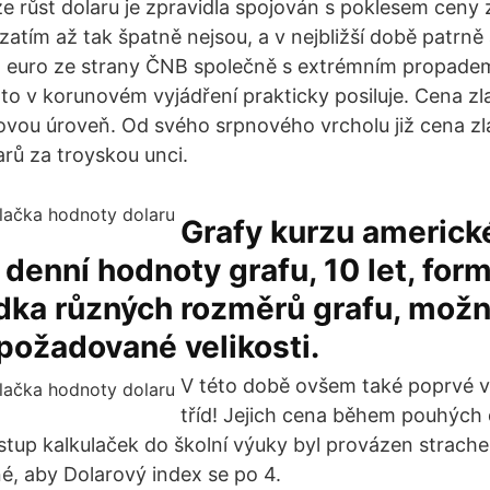
e růst dolaru je zpravidla spojován s poklesem ceny z
zatím až tak špatně nejsou, a v nejbližší době patrně
a euro ze strany ČNB společně s extrémním propade
ato v korunovém vyjádření prakticky posiluje. Cena zl
vou úroveň. Od svého srpnového vrcholu již cena zla
arů za troyskou unci.
Grafy kurzu americk
denní hodnoty grafu, 10 let, for
dka různých rozměrů grafu, mož
požadované velikosti.
V této době ovšem také poprvé vt
tříd! Jejich cena během pouhých d
Vstup kalkulaček do školní výuky byl provázen strache
é, aby Dolarový index se po 4.