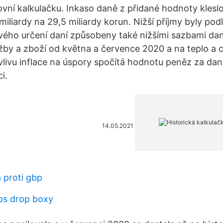
vní kalkulačku. Inkaso daně z přidané hodnoty kleslo
iliardy na 29,5 miliardy korun. Nižší příjmy byly pod
ého určení daní způsobeny také nižšími sazbami dan
lužby a zboží od května a července 2020 a na teplo a 
livu inflace na úspory spočítá hodnotu peněz za da
i.
14.05.2021
á proti gbp
ups drop boxy