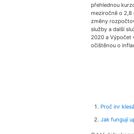
přehlednou kurzo
meziročně o 2,8 m
změny rozpočtov
služby a další s
2020 a Výpočet v
očištěnou o inflac
Proč inr kles
Jak fungují 