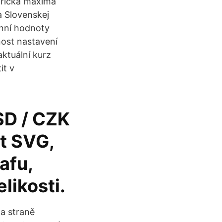
orická maxima
 Slovenskej
enní hodnoty
nost nastavení
ktuální kurz
it v
SD / CZK
át SVG,
afu,
likosti.
na straně