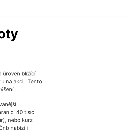
oty
úroveň blížící
ru na akcii. Tento
výšení …
vanější
anici 40 tisíc
ur), nebo kurz
Čnb nabízí i